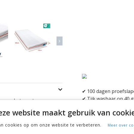
✔ 100 dagen proefsla
✔ Tijk wasbaar op 40 
e voor het eerst van een
✔ Niet te hard, niet te 
eze website maakt gebruik van cookie
✔ Gemaakt in Nederland
✔ 5 jaar volledige gara
an cookies op om onze website te verbeteren.
Meer over co
en en kindermatrassen. Wij