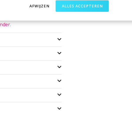
AFWIJZEN
ALLES ACCEPTEREN
 over te zeggen hebben we
onder.