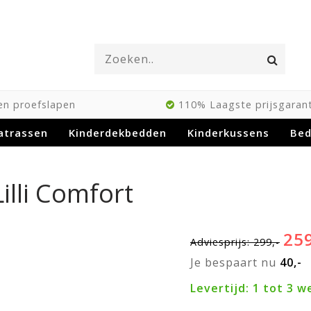
n proefslapen
110% Laagste prijsgarant
atrassen
Kinderdekbedden
Kinderkussens
Be
lli Comfort
259
Adviesprijs: 299,-
Je bespaart nu
40,-
Levertijd: 1 tot 3 