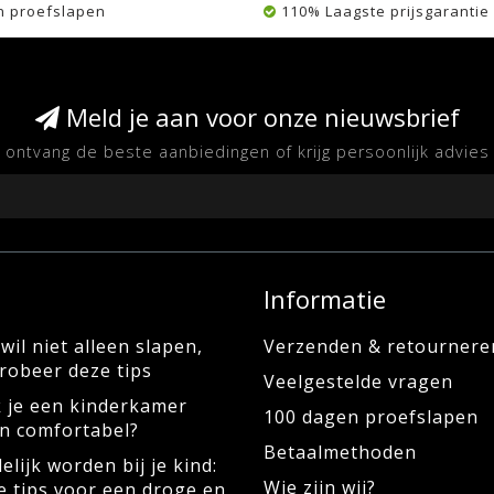
n proefslapen
110% Laagste prijsgarantie
Meld je aan voor onze nieuwsbrief
ontvang de beste aanbiedingen of krijg persoonlijk advies
Informatie
wil niet alleen slapen,
Verzenden & retournere
robeer deze tips
Veelgestelde vragen
 je een kinderkamer
100 dagen proefslapen
en comfortabel?
Betaalmethoden
elijk worden bij je kind:
Wie zijn wij?
e tips voor een droge en