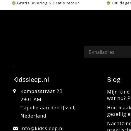
Gratis levering & Gratis retour
100 dage
Kidssleep.nl
Blog
Kompasstraat 2B
Mijn kind 
wat nu? P
2901 AM
Capelle aan den IJssel,
Hoe maak
gezellig 
Nederland
Nachtzind
info@kidssleep.nl
praktisch