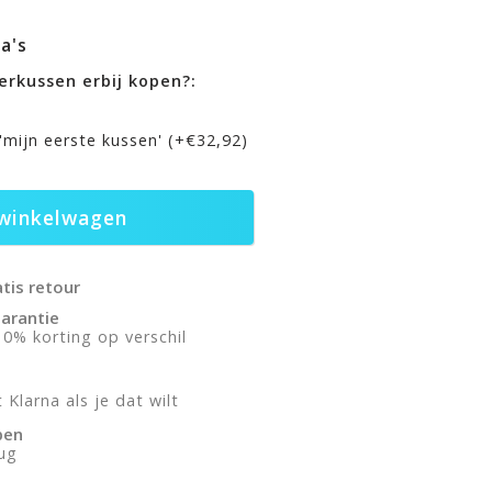
a's
erkussen erbij kopen?:
 'mijn eerste kussen' (+€32,92)
winkelwagen
atis retour
arantie
0% korting op verschil
Klarna als je dat wilt
pen
rug