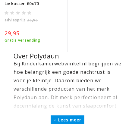
Liv kussen 60x70
adviesprijs
35,95
29,95
Gratis verzending
Over Polydaun
Bij Kinderkamerwebwinkel.nl begrijpen we
hoe belangrijk een goede nachtrust is
voor je kleintje. Daarom bieden we
verschillende producten van het merk
Polydaun aan. Dit merk perfectioneert al
decennialang de kunst van slaapcomfort
en een gezond slaapklimaat. Gestart in
Lees meer
1962 in Zweden, heeft Polydaun een rijke
geschiedenis in het creëren van