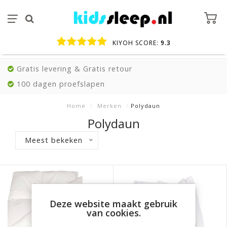
KIYOH SCORE:
9.3
Gratis levering & Gratis retour
100 dagen proefslapen
Home
/
Merken
/
Polydaun
Polydaun
Meest bekeken
Deze website maakt gebruik
van cookies.