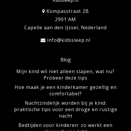
Ons assortiment Polydaun
Kidssleep.nl
producten
Kompasstraat 2B
Van zachte dekbedden tot
2901 AM
ondersteunende Polydaun kussens, ons
Capelle aan den IJssel, Nederland
assortiment van Polydaun producten
biedt alles wat je kind nodig heeft voor
info@kidssleep.nl
een zalige slaap. Elk product is zorgvuldig
geselecteerd om maximaal comfort en
Blog
optimale ondersteuning te bieden, terwijl
Mijn kind wil niet alleen slapen, wat nu?
het ook allergievriendelijk en gemakkelijk
Probeer deze tips
te onderhouden is. In onze collectie vind
Hoe maak je een kinderkamer gezellig en
je onder meer Polydaun dekbedden en
comfortabel?
hoofdkussens. En met een Polydaun 4-
Nachtzindelijk worden bij je kind:
seizoenen peuterdekbed weet je zeker dat
praktische tips voor een droge en rustige
je kleintje het hele jaar door comfortabel
nacht
slaapt. Bekijk de hele collectie en vind de
Bedtijden voor kinderen: zo werkt een
perfecte match voor de kinderkamer.