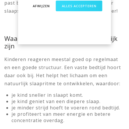
past bij welke leeftijd en hoe je een haalbaar
AFWIJZEN
ALLES ACCEPTEREN
slaapschema kunt nastreven. Lees snel verder!
Waarom vaste bedtijden zo belangrijk
zijn
Kinderen reageren meestal goed op regelmaat
en een goede structuur. Een vaste bedtijd hoort
daar ook bij. Het helpt het lichaam om een
natuurlijk slaapritme te ontwikkelen, waardoor:
je kind sneller in slaapt komt.
je kind geniet van een diepere slaap.
je minder strijd hoeft te voeren rond bedtijd.
je profiteert van meer energie en betere
concentratie overdag.