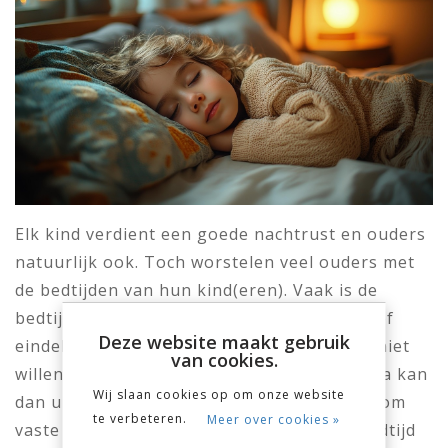
Elk kind verdient een goede nachtrust en ouders
natuurlijk ook. Toch worstelen veel ouders met
de bedtijden van hun kind(eren). Vaak is de
bedtijd aan de late kant, het is te onrustig of
Deze website maakt gebruik
eindeloze smoesjes van kinderen die maar niet
van cookies.
willen slapen. Herkenbaar? Een slaapschema kan
Wij slaan cookies op om onze website
dan uitkomst bieden. We leggen je uit waarom
te verbeteren.
Meer over cookies »
vaste bedtijden zo belangrijk zijn, welke bedtijd