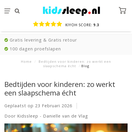
KIYOH SCORE:
9.3
Gratis levering & Gratis retour
100 dagen proefslapen
Home
/
Bedtijden voor kinderen: zo werkt een
slaapschema écht
/
Blog
Bedtijden voor kinderen: zo werkt
een slaapschema écht
Geplaatst op
23 Februari 2026
Door Kidssleep - Danielle van de Vlag