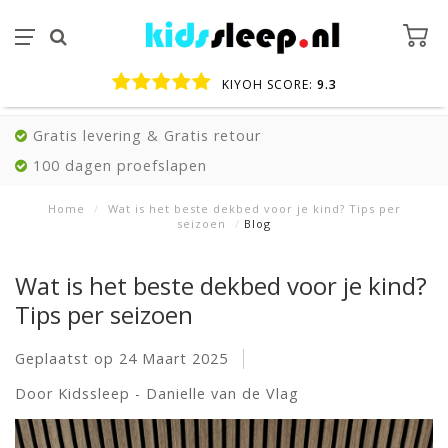
KIYOH SCORE:
9.3
Gratis levering & Gratis retour
100 dagen proefslapen
Home
/
Wat is het beste dekbed voor je kind? Tips per
seizoen
/
Blog
Wat is het beste dekbed voor je kind?
Tips per seizoen
Geplaatst op
24 Maart 2025
Door Kidssleep - Danielle van de Vlag