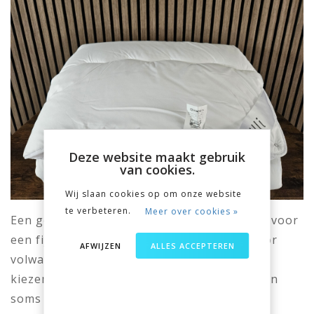
Deze website maakt gebruik
van cookies.
Wij slaan cookies op om onze website
te verbeteren.
Meer over cookies »
Een goed dekbed speelt een belangrijke rol voor
een fijne nachtrust. Dit geldt niet alleen voor
AFWIJZEN
ALLES ACCEPTEREN
volwassenen, maar ook voor kinderen. Het
kiezen van het juiste dekbed voor je kind kan
soms een uitdaging zijn, maar met de juiste