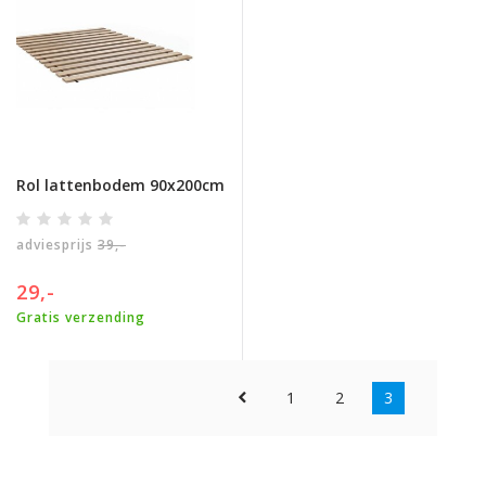
Rol lattenbodem 90x200cm
adviesprijs
39,-
29,-
Gratis verzending
1
2
3