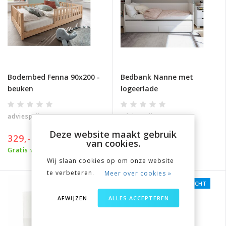
Bodembed Fenna 90x200 -
Bedbank Nanne met
beuken
logeerlade
adviesprijs
369,-
adviesprijs
659,-
Deze website maakt gebruik
329,-
559,-
van cookies.
Gratis verzending
Gratis verzending
Wij slaan cookies op om onze website
te verbeteren.
Meer over cookies »
WATERDICHT
WATERDICHT
AFWIJZEN
ALLES ACCEPTEREN