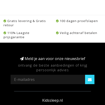
Gratis levering & Gratis
100 dagen proefslapen
retour
110% Laagste
Veilig achteraf betalen
prijsgarantie
Meld je aan voor onze nieuwsbrief
ontvang de beste aanbiedingen of krijg
persoonlijk advies
Kidssleep.nl